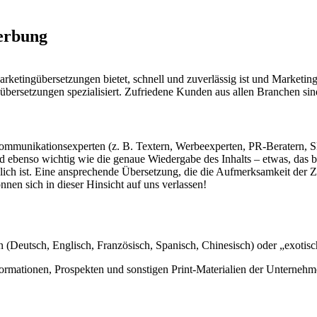
erbung
rketingübersetzungen bietet, schnell und zuverlässig ist und Marketi
übersetzungen spezialisiert. Zufriedene Kunden aus allen Branchen sin
d Kommunikationsexperten (z. B. Textern, Werbeexperten, PR-Beratern,
nd ebenso wichtig wie die genaue Wiedergabe des Inhalts – etwas, das be
slich ist. Eine ansprechende Übersetzung, die die Aufmerksamkeit der
nen sich in dieser Hinsicht auf uns verlassen!
n (Deutsch, Englisch, Französisch, Spanisch, Chinesisch) oder „exotis
ormationen, Prospekten und sonstigen Print-Materialien der Unterne