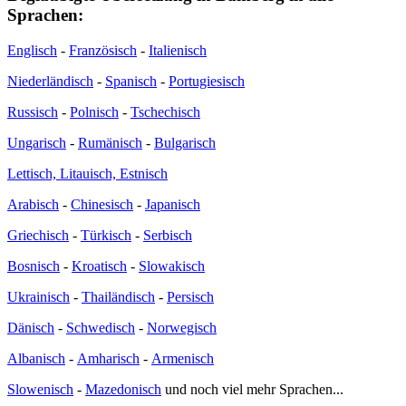
Sprachen:
Englisch
-
Französisch
-
Italienisch
Niederländisch
-
Spanisch
-
Portugiesisch
Russisch
-
Polnisch
-
Tschechisch
Ungarisch
-
Rumänisch
-
Bulgarisch
Lettisch, Litauisch, Estnisch
Arabisch
-
Chinesisch
-
Japanisch
Griechisch
-
Türkisch
-
Serbisch
Bosnisch
-
Kroatisch
-
Slowakisch
Ukrainisch
-
Thailändisch
-
Persisch
Dänisch
-
Schwedisch
-
Norwegisch
Albanisch
-
Amharisch
-
Armenisch
Slowenisch
-
Mazedonisch
und noch viel mehr Sprachen...