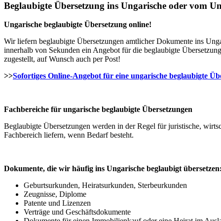
Beglaubigte Übersetzung ins Ungarische oder vom U
Ungarische beglaubigte Übersetzung online!
Wir liefern beglaubigte Übersetzungen amtlicher Dokumente ins Unga
innerhalb von Sekunden ein Angebot für die beglaubigte Übersetzung, 
zugestellt, auf Wunsch auch per Post!
>>
Sofortiges Online-Angebot für eine ungarische beglaubigte Üb
Fachbereiche für ungarische beglaubigte Übersetzungen
Beglaubigte Übersetzungen werden in der Regel für juristische, wirt
Fachbereich liefern, wenn Bedarf besteht.
Dokumente, die wir häufig ins Ungarische beglaubigt übersetzen
Geburtsurkunden, Heiratsurkunden, Sterbeurkunden
Zeugnisse, Diplome
Patente und Lizenzen
Verträge und Geschäftsdokumente
Dokumente für einen Immobilienkauf oder eine Heirat im Ausl