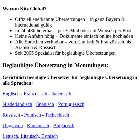
Warum Kitz Global?
Offiziell anerkannte Übersetzungen – in ganz Bayern &
international gültig
In 24–48h lieferbar – per E-Mail oder auf Wunsch per Post
Keine Anfahrt nötig – Dokumente einfach online hochladen
Alle Sprachen verfügbar – von Englisch & Französisch bis
Arabisch & Russisch
S
eit 2005 Spezialist für beglaubigte Übersetzungen
Beglaubigte Übersetzung in Memmingen:
Gerichtlich beeidigte Übersetzer für beglaubigte Übersetzung in
alle Sprachen:
Englisch
-
Französisch
-
Italienisch
Niederländisch
-
Spanisch
-
Portugiesisch
Russisch
-
Polnisch
-
Tschechisch
Ungarisch
-
Rumänisch
-
Bulgarisch
Lettisch, Litauisch, Estnisch