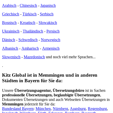
Arabisch
-
Chinesisch
-
Japanisch
Griechisch
-
Türkisch
-
Serbisch
Bosnisch
-
Kroatisch
-
Slowakisch
Ukrainisch
-
Thailändisch
-
Persisch
Dänisch
-
Schwedisch
-
Norwegisch
Albanisch
-
Amharisch
-
Armenisch
Slowenisch
-
Mazedonisch
und noch viel mehr Sprachen...
.
Kitz Global ist in Memmingen und in anderen
Städten in Bayern für Sie da:
Unsere
Übersetzungsagentur, Übersetzungsbüro
ist in Sachen
professionelle Übersetzungen, beglaubigte Übersetzungen
,
Dokumenten Übersetzungen und auch Webseiten Übersetzungen in
Memmingen
jederzeit für Sie da:
Bundesland Bayern
:
München
,
Nürnberg
,
Augsburg
,
Regensburg
,